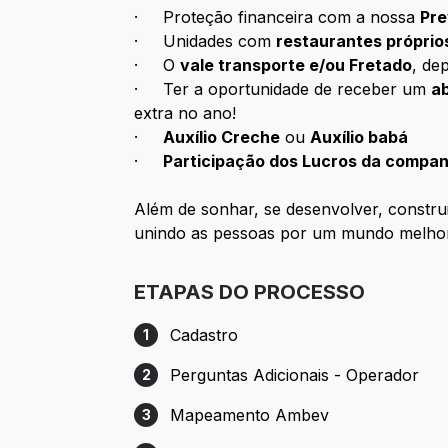
· Proteção financeira com a nossa
Pre
· Unidades com
restaurantes próprio
· O
vale transporte e/ou Fretado
, de
· Ter a oportunidade de receber um
a
extra no ano!
·
Auxílio Creche
ou
Auxílio babá
·
Participação dos Lucros da compan
Além de sonhar, se desenvolver, construi
unindo as pessoas por um mundo melho
ETAPAS DO PROCESSO
Cadastro
1
Etapa 1: Cadastro
Perguntas Adicionais - Operador
2
Etapa 2: Perguntas Adicionais - Operado
Mapeamento Ambev
3
Etapa 3: Mapeamento Ambev