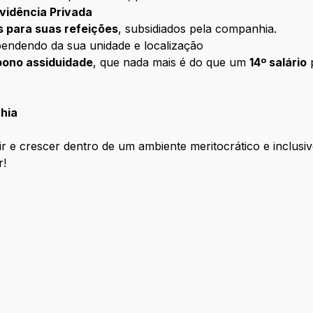
vidência Privada
s para suas refeições
, subsidiados pela companhia.
pendendo da sua unidade e localização
bono assiduidade
, que nada mais é do que um
14º salário
p
hia
r e crescer dentro de um ambiente meritocrático e inclusiv
r!
r