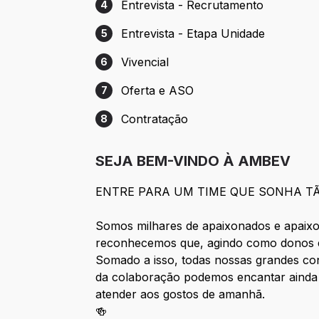
Entrevista - Recrutamento
4
Etapa 4: Entrevista - Recrutamento
Entrevista - Etapa Unidade
5
Etapa 5: Entrevista - Etapa Unidade
Vivencial
6
Etapa 6: Vivencial
Oferta e ASO
7
Etapa 7: Oferta e ASO
Contratação
8
Etapa 8: Contratação
SEJA BEM-VINDO À AMBEV
ENTRE PARA UM TIME QUE SONHA T
Somos milhares de apaixonados e apaixo
reconhecemos que, agindo como donos e
Somado a isso, todas nossas grandes co
da colaboração podemos encantar ainda
atender aos gostos de amanhã.
🍻