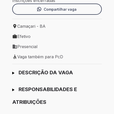
Inscrições encerradas
Compartilhar vaga
Camaçari - BA
Local de trabalho: Camaçari - BA
Efetivo
Tipo de vaga: Efetivo
Presencial
Modelo de trabalho: Presencial
Vaga também para PcD
Vaga também para PcD
Ir para candidatura
DESCRIÇÃO DA VAGA
RESPONSABILIDADES E
ATRIBUIÇÕES