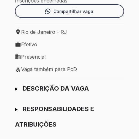
Inscrições encerradas
Compartilhar vaga
Rio de Janeiro - RJ
Local de trabalho: Rio de Janeiro - RJ
Efetivo
Tipo de vaga: Efetivo
Presencial
Modelo de trabalho: Presencial
Vaga também para PcD
Vaga também para PcD
Ir para candidatura
DESCRIÇÃO DA VAGA
RESPONSABILIDADES E
ATRIBUIÇÕES