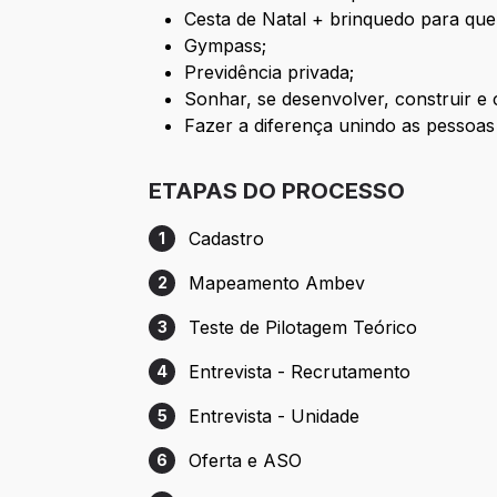
Cesta de Natal + brinquedo para que
Gympass;
Previdência privada;
Sonhar, se desenvolver, construir e 
Fazer a diferença unindo as pessoa
ETAPAS DO PROCESSO
Cadastro
1
Etapa 1: Cadastro
Mapeamento Ambev
2
Etapa 2: Mapeamento Ambev
Teste de Pilotagem Teórico
3
Etapa 3: Teste de Pilotagem Teórico
Entrevista - Recrutamento
4
Etapa 4: Entrevista - Recrutamento
Entrevista - Unidade
5
Etapa 5: Entrevista - Unidade
Oferta e ASO
6
Etapa 6: Oferta e ASO