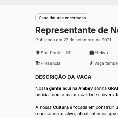
Candidaturas encerradas
Representante de N
Publicada em 22 de setembro de 2021
São Paulo - SP
Efetivo
Local de trabalho: São Paulo - SP
Tipo de vaga: 
Presencial
Vaga tamb
Modelo de trabalho: Presencial
Vaga também 
DESCRIÇÃO DA VAGA
Nossa
gente
aqui na
Ambev
sonha
GRA
bebidas com a maior qualidade e diversi
A nossa
Cultura
é focada em construir 
o nosso maior ativo, afinal sabemos que 