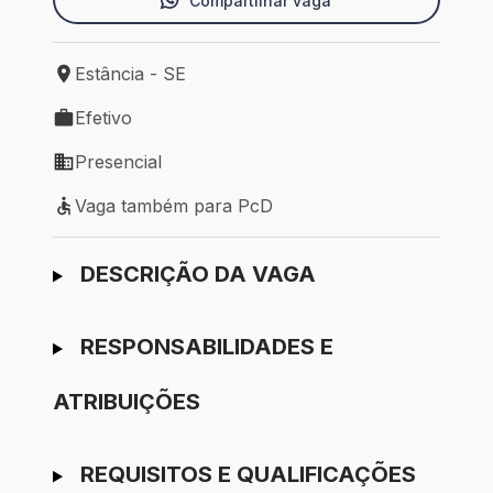
Compartilhar vaga
Estância - SE
Local de trabalho: Estância - SE
Efetivo
Tipo de vaga: Efetivo
Presencial
Modelo de trabalho: Presencial
Vaga também para PcD
Vaga também para PcD
Ir para candidatura
DESCRIÇÃO DA VAGA
RESPONSABILIDADES E
ATRIBUIÇÕES
REQUISITOS E QUALIFICAÇÕES