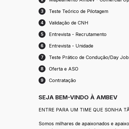
Etapa 2: Mapeamento Ambev - Comercial
Teste Teórico de Pilotagem
3
Etapa 3: Teste Teórico de Pilotagem
Validação de CNH
4
Etapa 4: Validação de CNH
Entrevista - Recrutamento
5
Etapa 5: Entrevista - Recrutamento
Entrevista - Unidade
6
Etapa 6: Entrevista - Unidade
Teste Prático de Condução/Day Job
7
Etapa 7: Teste Prático de Condução/Day
Oferta e ASO
8
Etapa 8: Oferta e ASO
Contratação
9
Etapa 9: Contratação
SEJA BEM-VINDO À AMBEV
ENTRE PARA UM TIME QUE SONHA T
Somos milhares de apaixonados e apaixo