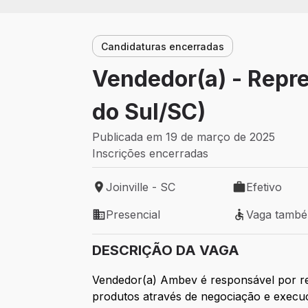
Candidaturas encerradas
Vendedor(a) - Repr
do Sul/SC)
Publicada em 19 de março de 2025
Inscrições encerradas
Joinville - SC
Efetivo
Local de trabalho: Joinville - SC
Tipo de vaga: 
Presencial
Vaga tamb
Modelo de trabalho: Presencial
Vaga também 
DESCRIÇÃO DA VAGA
Vendedor(a) Ambev é responsável por re
produtos através de negociação e execuç