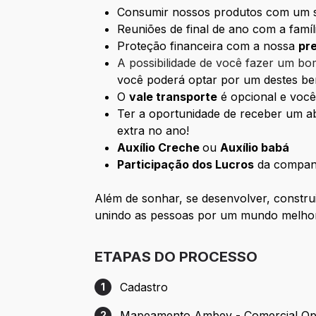
Consumir nossos produtos com um s
Reuniões de final de ano com a famí
Proteção financeira com a nossa
pr
A possibilidade de você fazer um b
você poderá optar por um destes be
O
vale transporte
é opcional e você
Ter a oportunidade de receber um a
extra no ano!
Auxílio Creche
ou
Auxílio babá
Participação dos Lucros
da compan
Além de sonhar, se desenvolver, construi
unindo as pessoas por um mundo melho
ETAPAS DO PROCESSO
Cadastro
1
Etapa 1: Cadastro
Mapeamento Ambev - Comercial Op
2