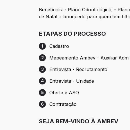
Benefícios: - Plano Odontológico; - Plan
de Natal + brinquedo para quem tem filh
ETAPAS DO PROCESSO
Cadastro
1
Etapa 1: Cadastro
Mapeamento Ambev - Auxiliar Admin
2
Etapa 2: Mapeamento Ambev - Auxiliar Ad
Entrevista - Recrutamento
3
Etapa 3: Entrevista - Recrutamento
Entrevista - Unidade
4
Etapa 4: Entrevista - Unidade
Oferta e ASO
5
Etapa 5: Oferta e ASO
Contratação
6
Etapa 6: Contratação
SEJA BEM-VINDO À AMBEV