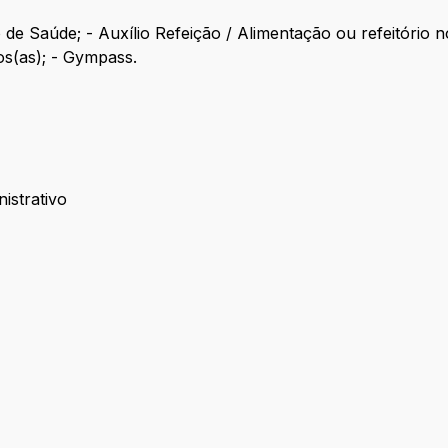
o de Saúde; - Auxílio Refeição / Alimentação ou refeitório 
os(as); - Gympass.
istrativo
ministrativo