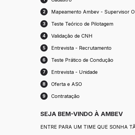
Etapa 1: Cadastro
Mapeamento Ambev - Supervisor O
2
Etapa 2: Mapeamento Ambev - Superviso
Teste Teórico de Pilotagem
3
Etapa 3: Teste Teórico de Pilotagem
Validação de CNH
4
Etapa 4: Validação de CNH
Entrevista - Recrutamento
5
Etapa 5: Entrevista - Recrutamento
Teste Prático de Condução
6
Etapa 6: Teste Prático de Condução
Entrevista - Unidade
7
Etapa 7: Entrevista - Unidade
Oferta e ASO
8
Etapa 8: Oferta e ASO
Contratação
9
Etapa 9: Contratação
SEJA BEM-VINDO À AMBEV
ENTRE PARA UM TIME QUE SONHA T