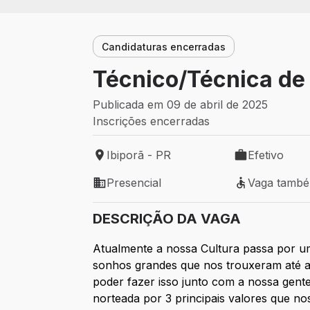
Candidaturas encerradas
Técnico/Técnica de
Publicada em 09 de abril de 2025
Inscrições encerradas
Ibiporã - PR
Efetivo
Local de trabalho: Ibiporã - PR
Tipo de vaga: 
Presencial
Vaga tamb
Modelo de trabalho: Presencial
Vaga também 
DESCRIÇÃO DA VAGA
Atualmente a nossa Cultura passa por um
sonhos grandes que nos trouxeram até a
poder fazer isso junto com a nossa gent
norteada por 3 principais valores que no