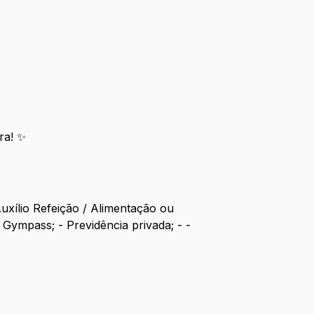
ra! ✨
Auxílio Refeição / Alimentação ou
 Gympass; - Previdência privada; - -