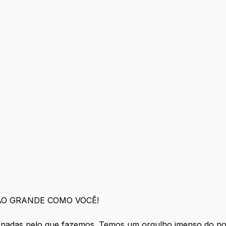
ÃO GRANDE COMO VOCÊ!
nadas pelo que fazemos. Temos um orgulho imenso do nos