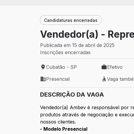
Candidaturas encerradas
Vendedor(a) - Repr
Publicada em 15 de abril de 2025
Inscrições encerradas
Cubatão - SP
Efetivo
Local de trabalho: Cubatão - SP
Tipo de vaga: 
Presencial
Vaga tamb
Modelo de trabalho: Presencial
Vaga também 
DESCRIÇÃO DA VAGA
Vendedor(a) Ambev é responsável por re
produtos através de negociação e execuç
nossos clientes.
- Modelo Presencial