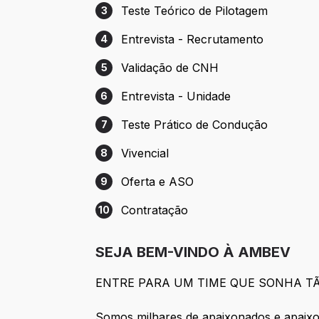
Teste Teórico de Pilotagem
3
Etapa 3: Teste Teórico de Pilotagem
Entrevista - Recrutamento
4
Etapa 4: Entrevista - Recrutamento
Validação de CNH
5
Etapa 5: Validação de CNH
Entrevista - Unidade
6
Etapa 6: Entrevista - Unidade
Teste Prático de Condução
7
Etapa 7: Teste Prático de Condução
Vivencial
8
Etapa 8: Vivencial
Oferta e ASO
9
Etapa 9: Oferta e ASO
Contratação
10
Etapa 10: Contratação
SEJA BEM-VINDO À AMBEV
ENTRE PARA UM TIME QUE SONHA T
Somos milhares de apaixonados e apaixo