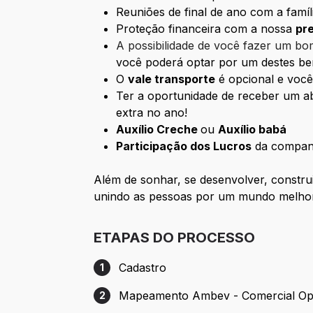
Reuniões de final de ano com a famí
Proteção financeira com a nossa
pr
A possibilidade de você fazer um b
você poderá optar por um destes be
O
vale transporte
é opcional e você
Ter a oportunidade de receber um a
extra no ano!
Auxílio Creche
ou
Auxílio babá
Participação dos Lucros
da compan
Além de sonhar, se desenvolver, construi
unindo as pessoas por um mundo melho
ETAPAS DO PROCESSO
Cadastro
1
Etapa 1: Cadastro
Mapeamento Ambev - Comercial Op
2
Etapa 2: Mapeamento Ambev - Comercial