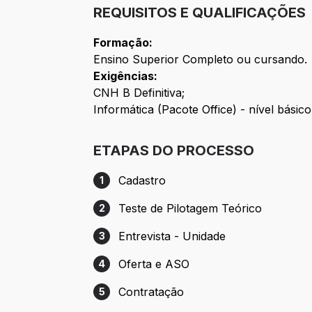
REQUISITOS E QUALIFICAÇÕES
Formação:
Ensino Superior Completo ou cursando.
Exigências:
CNH B Definitiva;
Informática (Pacote Office) - nível básico
ETAPAS DO PROCESSO
Cadastro
1
Etapa 1: Cadastro
Teste de Pilotagem Teórico
2
Etapa 2: Teste de Pilotagem Teórico
Entrevista - Unidade
3
Etapa 3: Entrevista - Unidade
Oferta e ASO
4
Etapa 4: Oferta e ASO
Contratação
5
Etapa 5: Contratação