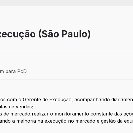
xecução (São Paulo)
Efetivo
ém para PcD
para PcD
idos com o Gerente de Execução, acompanhando diariament
ntas de vendas;
es de mercado,realizar o monitoramento constante das açõ
do a melhoria na execução no mercado e gestão da equi