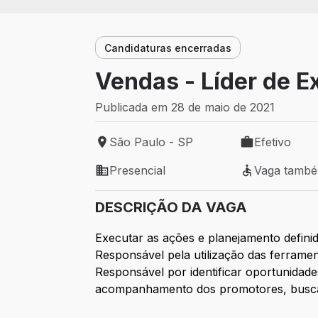
Candidaturas encerradas
Vendas - Líder de E
Publicada em 28 de maio de 2021
São Paulo - SP
Efetivo
Local de trabalho: São Paulo - SP
Tipo de vaga: 
Presencial
Vaga tamb
Modelo de trabalho: Presencial
Vaga também 
DESCRIÇÃO DA VAGA
Executar as ações e planejamento defin
Responsável pela utilização das ferrame
Responsável por identificar oportunidad
acompanhamento dos promotores, buscan